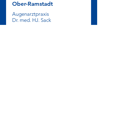
Ober-Ramstadt
Augenarztpraxis
Dr. med. HJ. Sack
Darmstädter Straße 66-68
64372 Ober-Ramstadt
ober-ramstadt@dr-engelbrecht.de
06154 51202